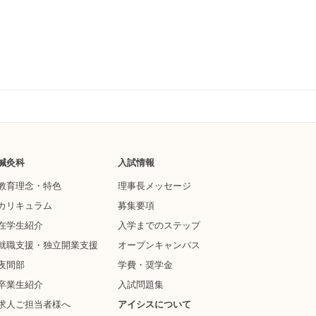
鍼灸科
入試情報
教育理念・特色
理事長メッセージ
カリキュラム
募集要項
在学生紹介
入学までのステップ
就職支援・独立開業支援
オープンキャンパス
夜間部
学費・奨学金
卒業生紹介
入試問題集
求人ご担当者様へ
アイシスについて